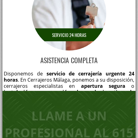
SERVICIO 24 HORAS
ASISTENCIA COMPLETA
Disponemos de
servicio de cerrajería urgente 24
horas
. En Cerrajeros Málaga, ponemos a su disposición,
cerrajeros especialistas en
apertura segura
o
instalación y reparación de cualquier tipo de
cerradura.
LLAME A UN
CERRAJERÍA URGENTE
PROFESIONAL AL 615