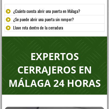
¿Cuánto cuesta abrir una puerta en Málaga?
¿Se puede abrir una puerta sin romper?
Llave rota dentro de la cerradura
Cerraduras de alta seguridad
Bombines y cerraduras antibumping
Métodos de robo en viviendas
EXPERTOS
Llave del coche con chip estropeada
CERRAJEROS EN
Dónde instalar una caja fuerte
MÁLAGA 24 HORAS